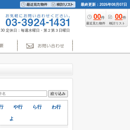
最終更新：2026年08月07日
00
00
件
件
最近見た物件
検討リスト
30
定休日：毎週水曜日・第２第３日曜日
行
や行
ら行
わ行
よ