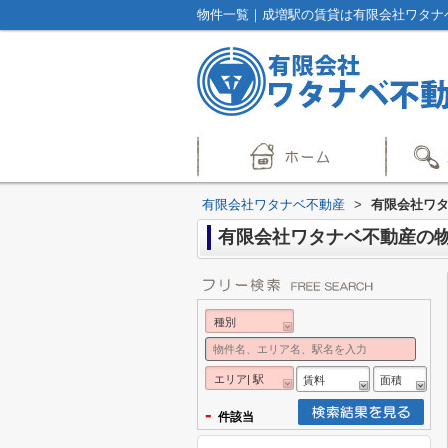
物件一覧｜成増駅の賃貸は有限会社ワタナ
有限会社ワタナベ不動産
>
有限会社ワ
有限会社ワタナベ不動産の
種別
エリア| 駅
賃料
面積
-
件該当