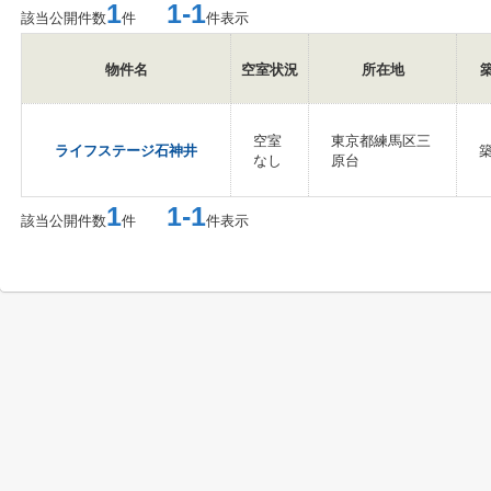
1
1-1
該当公開件数
件
件表示
物件名
空室状況
所在地
空室
東京都練馬区三
ライフステージ石神井
築
なし
原台
1
1-1
該当公開件数
件
件表示