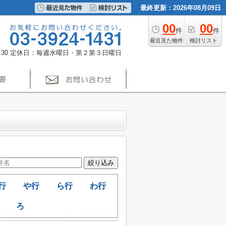
最終更新：2026年08月09日
00
00
件
件
最近見た物件
検討リスト
30
定休日：毎週水曜日・第２第３日曜日
行
や行
ら行
わ行
ろ