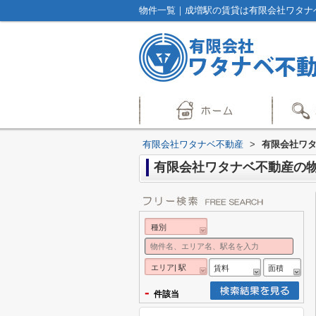
物件一覧｜成増駅の賃貸は有限会社ワタナ
有限会社ワタナベ不動産
>
有限会社ワ
有限会社ワタナベ不動産の
種別
エリア| 駅
賃料
面積
-
件該当