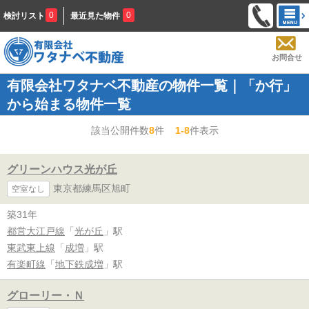
0
0
検討リスト
最近見た物件
お問合せ
有限会社ワタナベ不動産の物件一覧｜「か行」
から始まる物件一覧
該当公開件数
8
件
1-8
件表示
グリーンハウス光が丘
東京都練馬区旭町
空室なし
築31年
都営大江戸線
「
光が丘
」駅
東武東上線
「
成増
」駅
有楽町線
「
地下鉄成増
」駅
グローリー・Ｎ