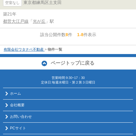
東京都練馬区土支田
空室なし
築21年
都営大江戸線
「
光が丘
」駅
該当公開件数
8
件
1-8
件表示
有限会社ワタナベ不動産
>
物件一覧
ページトップに戻る
営業時間:9:30~17：30
定休日:毎週水曜日・第２第３日曜日
ホーム
会社概要
お問い合わせ
PCサイト