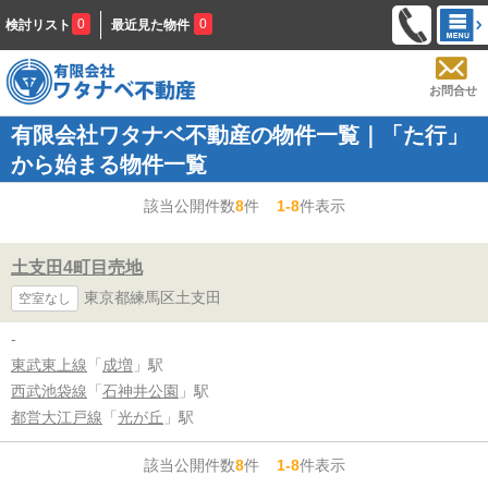
0
0
検討リスト
最近見た物件
お問合せ
有限会社ワタナベ不動産の物件一覧｜「た行」
から始まる物件一覧
該当公開件数
8
件
1-8
件表示
土支田4町目売地
東京都練馬区土支田
空室なし
-
東武東上線
「
成増
」駅
西武池袋線
「
石神井公園
」駅
都営大江戸線
「
光が丘
」駅
該当公開件数
8
件
1-8
件表示