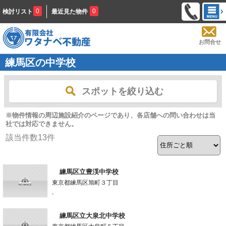
0
0
検討リスト
最近見た物件
お問合せ
練馬区の中学校
スポットを絞り込む
※物件情報の周辺施設紹介のページであり、各店舗への問い合わせは当
社では対応できません。
該当件数
13
件
練馬区立豊渓中学校
東京都練馬区旭町３丁目
-
練馬区立大泉北中学校