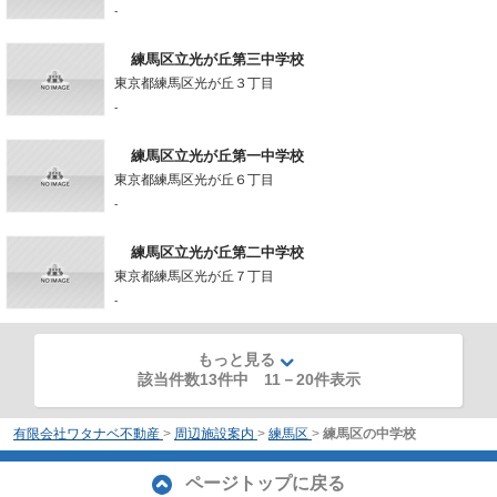
-
練馬区立光が丘第三中学校
東京都練馬区光が丘３丁目
-
練馬区立光が丘第一中学校
東京都練馬区光が丘６丁目
-
練馬区立光が丘第二中学校
東京都練馬区光が丘７丁目
-
もっと見る
該当件数13件中
11
－
20
件表示
有限会社ワタナベ不動産
>
周辺施設案内
>
練馬区
>
練馬区の中学校
ページトップに戻る