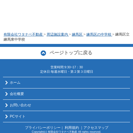
有限会社ワタナベ不動産
>
周辺施設案内
>
練馬区
>
練馬区の中学校
>
練馬区立
練馬東中学校
ページトップに戻る
営業時間:9:30~17：30
定休日:毎週水曜日・第２第３日曜日
ホーム
会社概要
お問い合わせ
PCサイト
プライバシーポリシー
利用規約
｜アクセスマップ
｜
Copyright(c) 有限会社ワタナベ不動産 All rights reserved.