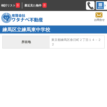
0
0
検討リスト
最近見た物件
お問合せ
練馬区立練馬東中学校
東京都練馬区春日町２丁目１４－２
所在地
２