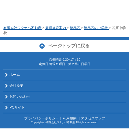
有限会社ワタナベ不動産
>
周辺施設案内
>
練馬区
>
練馬区の中学校
>
谷原中学
校
ページトップに戻る
営業時間:9:30~17：30
定休日:毎週水曜日・第２第３日曜日
ホーム
会社概要
お問い合わせ
PCサイト
プライバシーポリシー
利用規約
｜アクセスマップ
｜
Copyright(c) 有限会社ワタナベ不動産 All rights reserved.