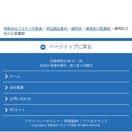
有限会社ワタナベ不動産
>
周辺施設案内
>
練馬区
>
練馬区の図書館
>
練馬区立
光が丘図書館
ページトップに戻る
営業時間:9:30~17：30
定休日:毎週水曜日・第２第３日曜日
ホーム
会社概要
お問い合わせ
PCサイト
プライバシーポリシー
利用規約
｜アクセスマップ
｜
Copyright(c) 有限会社ワタナベ不動産 All rights reserved.