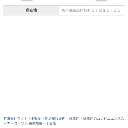
所在地
東京都練馬区旭町１丁目３１－１１
有限会社ワタナベ不動産
>
周辺施設案内
>
練馬区
>
練馬区のコンビニエンスス
トア
>
ローソン 練馬旭町一丁目店