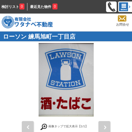
0
0
検討リスト
最近見た物件
お問合せ
ローソン 練馬旭町一丁目店
前
次
画像タップで拡大表示【
1
/1】