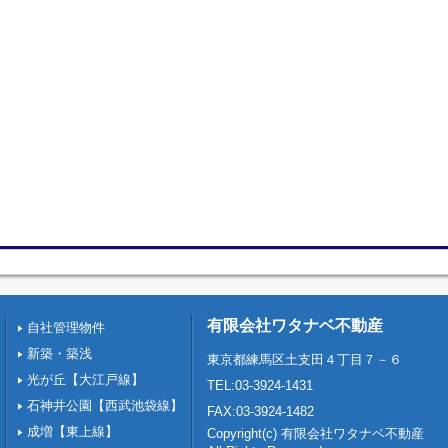
有限会社ワタナベ不動産
自社管理物件
新築・築浅
東京都練馬区土支田４丁目７－６
光が丘【大江戸線】
TEL:03-3924-1431
石神井公園【西武池袋線】
FAX:03-3924-1482
成増【東上線】
Copyright(c) 有限会社ワタナベ不動産