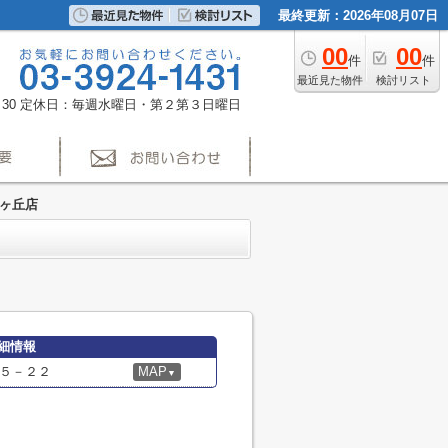
最終更新：2026年08月07日
00
00
件
件
最近見た物件
検討リスト
30
定休日：毎週水曜日・第２第３日曜日
光ヶ丘店
細情報
５－２２
MAP
▼