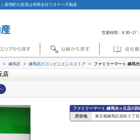
ジ｜成増駅の賃貸は有限会社ワタナベ不動産
営業時間：9:30~17：
内
>
練馬区
>
練馬区のコンビニエンスストア
>
ファミリーマート 練馬
丘店
へ
ファミリーマート 練馬光ヶ丘店の詳
所在地
東京都練馬区高松５丁目