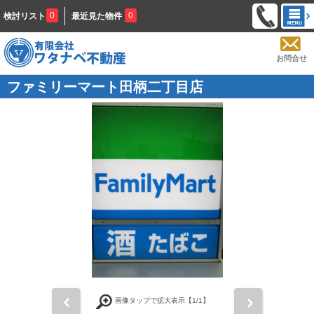
0
0
検討リスト
最近見た物件
お問合せ
ファミリーマート田柄二丁目店
前
次
画像タップで拡大表示【
1
/1】