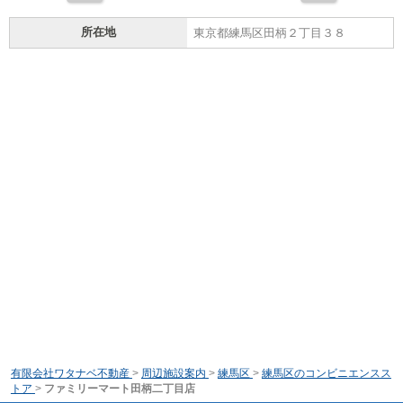
所在地
東京都練馬区田柄２丁目３８
有限会社ワタナベ不動産
>
周辺施設案内
>
練馬区
>
練馬区のコンビニエンスス
トア
>
ファミリーマート田柄二丁目店