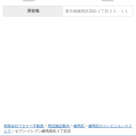
所在地
東京都練馬区高松３丁目２２－１１
有限会社ワタナベ不動産
>
周辺施設案内
>
練馬区
>
練馬区のコンビニエンスス
トア
>
セブン-イレブン練馬高松３丁目店