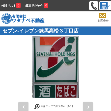
0
0
検討リスト
最近見た物件
お問合せ
セブン-イレブン練馬高松３丁目店
前
次
画像タップで拡大表示【
1
/1】