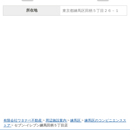
所在地
東京都練馬区田柄５丁目２６－１
有限会社ワタナベ不動産
>
周辺施設案内
>
練馬区
>
練馬区のコンビニエンスス
トア
>
セブン-イレブン練馬田柄５丁目店