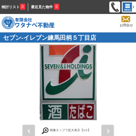
0
0
検討リスト
最近見た物件
お問合せ
セブン-イレブン練馬田柄５丁目店
前
次
画像タップで拡大表示【
1
/1】