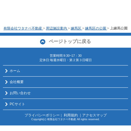
有限会社ワタナベ不動産
>
周辺施設案内
>
練馬区
>
練馬区の公園
>
上練馬公園
ページトップに戻る
営業時間:9:30~17：30
定休日:毎週水曜日・第２第３日曜日
ホーム
会社概要
お問い合わせ
PCサイト
プライバシーポリシー
利用規約
｜アクセスマップ
｜
Copyright(c) 有限会社ワタナベ不動産 All rights reserved.