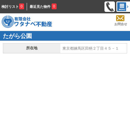
0
0
検討リスト
最近見た物件
お問合せ
たがら公園
所在地
東京都練馬区田柄２丁目４５－１