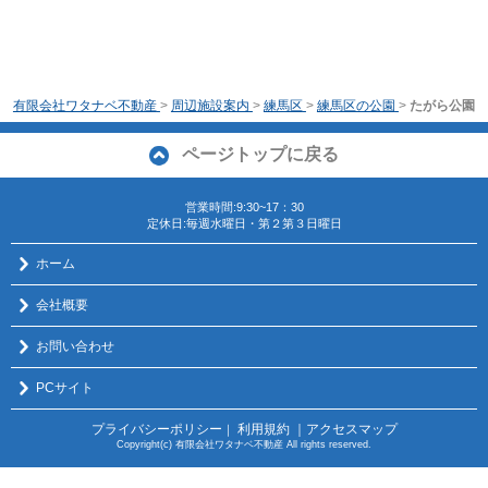
有限会社ワタナベ不動産
>
周辺施設案内
>
練馬区
>
練馬区の公園
>
たがら公園
ページトップに戻る
営業時間:9:30~17：30
定休日:毎週水曜日・第２第３日曜日
ホーム
会社概要
お問い合わせ
PCサイト
プライバシーポリシー
利用規約
｜アクセスマップ
｜
Copyright(c) 有限会社ワタナベ不動産 All rights reserved.