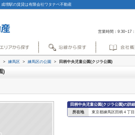
｜成増駅の賃貸は有限会社ワタナベ不動産
営業時間：9:30~17：
内
>
練馬区
>
練馬区の公園
>
田柄中央児童公園(クジラ公園)
)
田柄中央児童公園(クジラ公園)の詳
所在地
東京都練馬区田柄４丁目