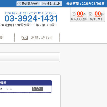
最終更新：2026年08月06日
00
00
件
件
最近見た物件
検討リスト
30
定休日：毎週水曜日・第２第３日曜日
細情報
５－２３
MAP
▼