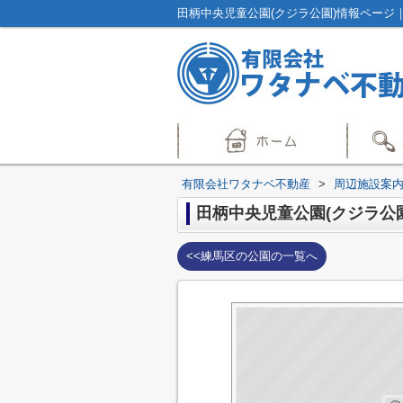
田柄中央児童公園(クジラ公園)情報ページ
有限会社ワタナベ不動産
>
周辺施設案
田柄中央児童公園(クジラ公園
<<練馬区の公園の一覧へ