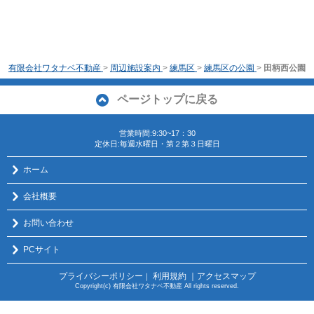
有限会社ワタナベ不動産
>
周辺施設案内
>
練馬区
>
練馬区の公園
>
田柄西公園
ページトップに戻る
営業時間:9:30~17：30
定休日:毎週水曜日・第２第３日曜日
ホーム
会社概要
お問い合わせ
PCサイト
プライバシーポリシー
利用規約
｜アクセスマップ
｜
Copyright(c) 有限会社ワタナベ不動産 All rights reserved.