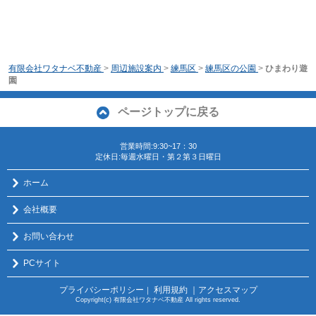
有限会社ワタナベ不動産
>
周辺施設案内
>
練馬区
>
練馬区の公園
>
ひまわり遊
園
ページトップに戻る
営業時間:9:30~17：30
定休日:毎週水曜日・第２第３日曜日
ホーム
会社概要
お問い合わせ
PCサイト
プライバシーポリシー
利用規約
｜アクセスマップ
｜
Copyright(c) 有限会社ワタナベ不動産 All rights reserved.