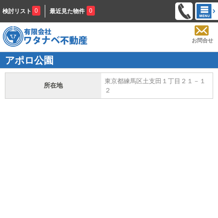
0
0
検討リスト
最近見た物件
お問合せ
アポロ公園
東京都練馬区土支田１丁目２１－１
所在地
２