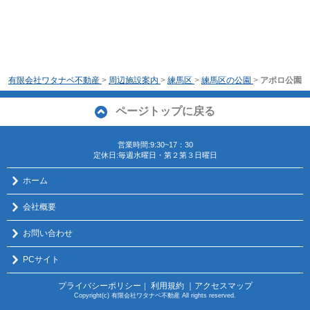
有限会社ワタナベ不動産
>
周辺施設案内
>
練馬区
>
練馬区の公園
>
アポロ公園
ページトップに戻る
営業時間:9:30~17：30
定休日:毎週水曜日・第２第３日曜日
ホーム
会社概要
お問い合わせ
PCサイト
プライバシーポリシー
利用規約
｜アクセスマップ
｜
Copyright(c) 有限会社ワタナベ不動産 All rights reserved.