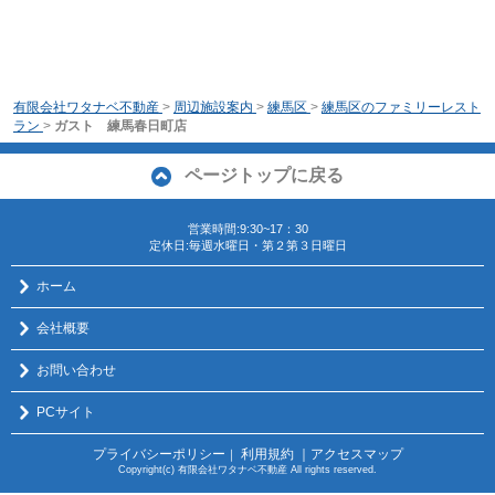
有限会社ワタナベ不動産
>
周辺施設案内
>
練馬区
>
練馬区のファミリーレスト
ラン
>
ガスト 練馬春日町店
ページトップに戻る
営業時間:9:30~17：30
定休日:毎週水曜日・第２第３日曜日
ホーム
会社概要
お問い合わせ
PCサイト
プライバシーポリシー
利用規約
｜アクセスマップ
｜
Copyright(c) 有限会社ワタナベ不動産 All rights reserved.