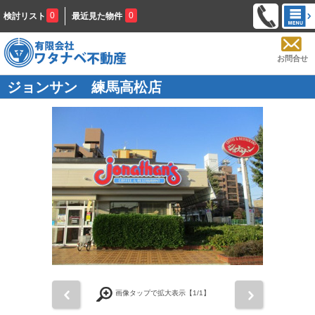
0
0
検討リスト
最近見た物件
お問合せ
ジョンサン 練馬高松店
前
次
画像タップで拡大表示【
1
/1】