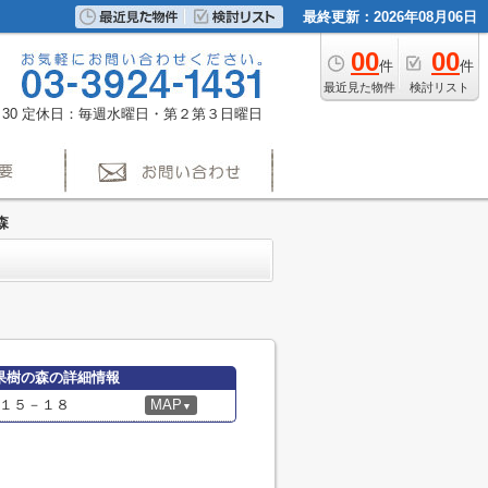
最終更新：2026年08月06日
00
00
件
件
最近見た物件
検討リスト
30
定休日：毎週水曜日・第２第３日曜日
森
果樹の森の詳細情報
１５－１８
MAP
▼