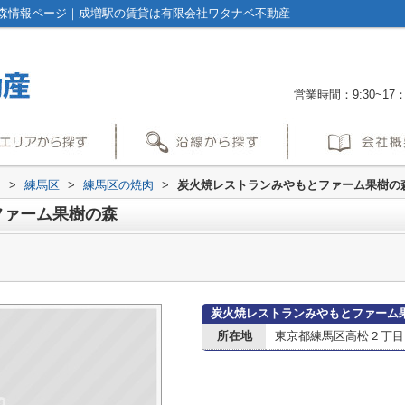
森情報ページ｜成増駅の賃貸は有限会社ワタナベ不動産
営業時間：9:30~17：
内
>
練馬区
>
練馬区の焼肉
>
炭火焼レストランみやもとファーム果樹の
ファーム果樹の森
炭火焼レストランみやもとファーム
所在地
東京都練馬区高松２丁目