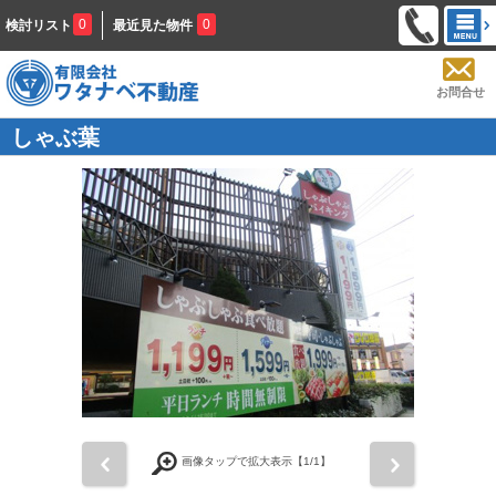
0
0
検討リスト
最近見た物件
お問合せ
しゃぶ葉
前
次
画像タップで拡大表示【
1
/1】