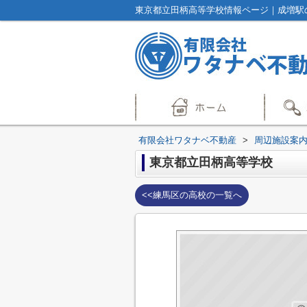
東京都立田柄高等学校情報ページ｜成増駅
有限会社ワタナベ不動産
>
周辺施設案
東京都立田柄高等学校
<<練馬区の高校の一覧へ