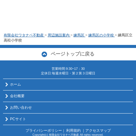
有限会社ワタナベ不動産
>
周辺施設案内
>
練馬区
>
練馬区の小学校
>
練馬区立
高松小学校
ページトップに戻る
営業時間:9:30~17：30
定休日:毎週水曜日・第２第３日曜日
ホーム
会社概要
お問い合わせ
PCサイト
プライバシーポリシー
利用規約
｜アクセスマップ
｜
Copyright(c) 有限会社ワタナベ不動産 All rights reserved.