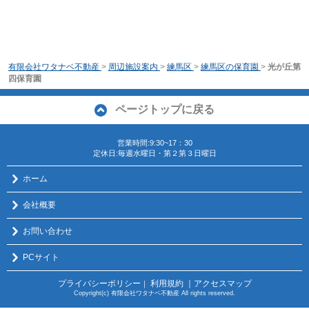
有限会社ワタナベ不動産
>
周辺施設案内
>
練馬区
>
練馬区の保育園
>
光が丘第
四保育園
ページトップに戻る
営業時間:9:30~17：30
定休日:毎週水曜日・第２第３日曜日
ホーム
会社概要
お問い合わせ
PCサイト
プライバシーポリシー
利用規約
｜アクセスマップ
｜
Copyright(c) 有限会社ワタナベ不動産 All rights reserved.