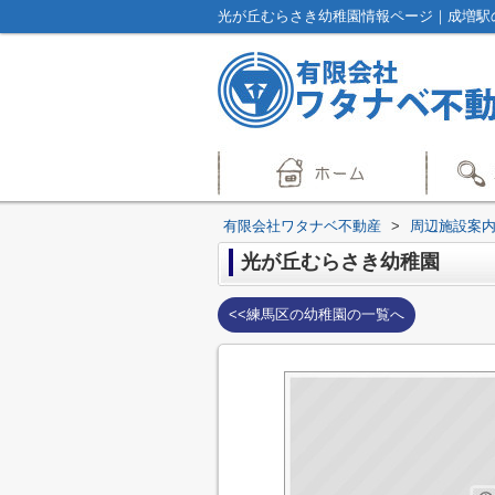
光が丘むらさき幼稚園情報ページ｜成増駅
有限会社ワタナベ不動産
>
周辺施設案
光が丘むらさき幼稚園
<<練馬区の幼稚園の一覧へ