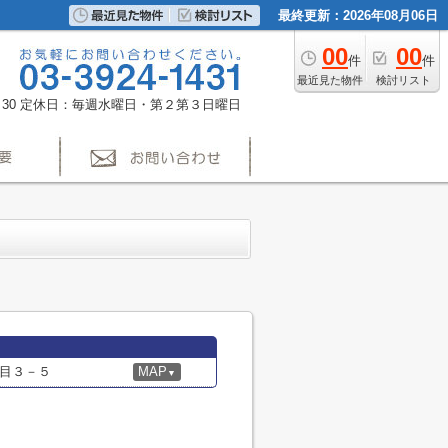
最終更新：2026年08月06日
00
00
件
件
最近見た物件
検討リスト
30
定休日：毎週水曜日・第２第３日曜日
目３－５
MAP
▼